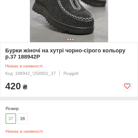
Бурки жіночі на хутрі чорно-сірого кольору
р.37 188942P
Немає в наявності
Код: 188942_!258901_37
Роздріб
420
₴
Розмір
37
38
Немає в наявності