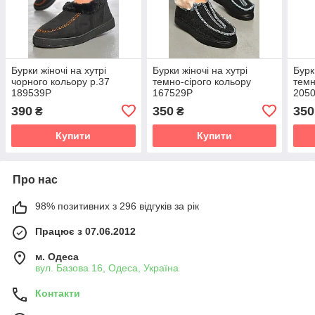
Бурки жіночі на хутрі
Бурки жіночі на хутрі
Бурк
чорного кольору р.37
темно-сірого кольору
темн
189539P
167529P
205
390
350
350
₴
₴
Купити
Купити
Про нас
98% позитивних з 296 відгуків за рік
Працює з 07.06.2012
м. Одеса
вул. Базова 16, Одеса, Україна
Контакти