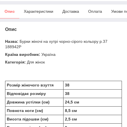
Опис
Характеристики
Доставка
Оплата
Умови п
Опис
Назва:
Бурки жіночі на хутрі чорно-сірого кольору р.37
188942P
Країна виробник:
Україна
Категорія:
Для жінок
Розмір жіночого взуття
38
Відповідає розміру
38
Довжина устілки (см)
24,5 см
Повнота ноги (см)
8,5 см
Висота підошви (см)
2,5 см