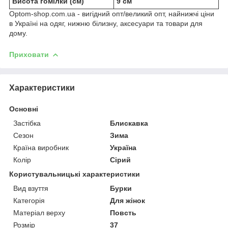
Висота гомілки (см)
9 см
Optom-shop.com.ua - вигідний опт/великий опт, найнижчі ціни
в Україні на одяг, нижню білизну, аксесуари та товари для
дому.
Приховати
Характеристики
Основні
Застібка
Блискавка
Сезон
Зима
Країна виробник
Україна
Колір
Сірий
Користувальницькі характеристики
Вид взуття
Бурки
Категорія
Для жінок
Матеріал верху
Повсть
Розмір
37