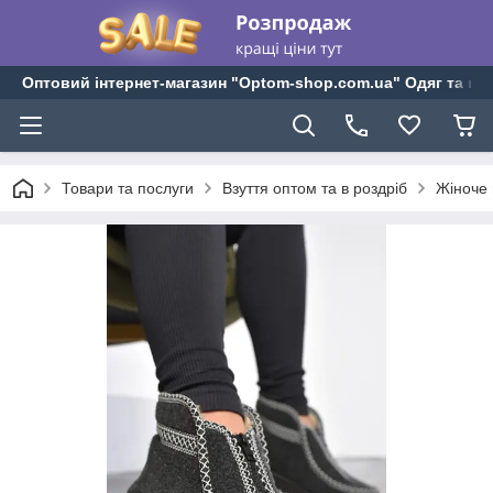
Оптовий інтернет-магазин "Optom-shop.com.ua" Одяг та взу
Товари та послуги
Взуття оптом та в роздріб
Жіноче 