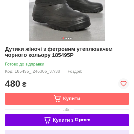
Дутики жіночі з фетровим утеплювачем
чорного кольору 185495P
Готово до відправки
Код: 185495_!246306_37/38
Роздріб
480
₴
Купити
або
Купити з