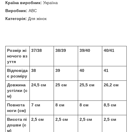
Країна виробник:
Україна
Виробник:
ABC
Категорія:
Для жінок
Розмір жі
37/38
38/39
39/40
40/41
ночого вз
уття
Відповіда
38
39
40
41
є розміру
Довжина
24,5 см
25 см
25,5 см
26,2 см
устілки (с
м)
Повнота
7 см
8 см
8 см
8,5 см
ноги (см)
Висота пі
2,5 см
2,5 см
2,5 см
2,5 см
дошви (с
м)