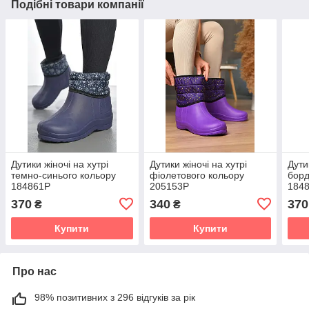
Подібні товари компанії
Дутики жіночі на хутрі
Дутики жіночі на хутрі
Дути
темно-синього кольору
фіолетового кольору
борд
184861P
205153P
184
370
340
370
₴
₴
Купити
Купити
Про нас
98% позитивних з 296 відгуків за рік