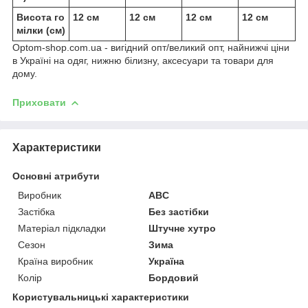
Висота го
12 см
12 см
12 см
12 см
мілки (см)
Optom-shop.com.ua - вигідний опт/великий опт, найнижчі ціни
в Україні на одяг, нижню білизну, аксесуари та товари для
дому.
Приховати
Характеристики
Основні атрибути
Виробник
ABC
Застібка
Без застібки
Матеріал підкладки
Штучне хутро
Сезон
Зима
Країна виробник
Україна
Колір
Бордовий
Користувальницькі характеристики