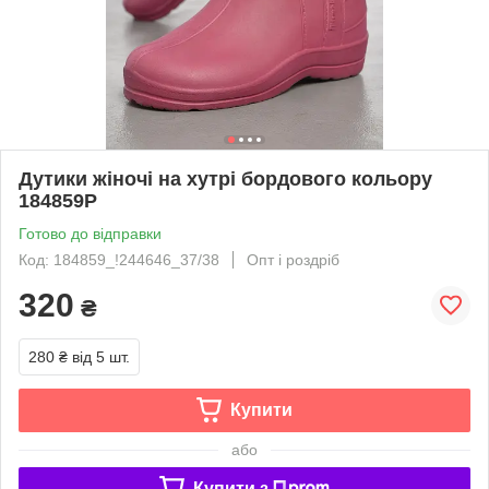
Дутики жіночі на хутрі бордового кольору
184859P
Готово до відправки
Код: 184859_!244646_37/38
Опт і роздріб
320
₴
280 ₴
від 5 шт.
Купити
або
Купити з