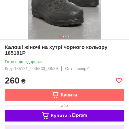
Калоші жіночі на хутрі чорного кольору
185181P
Готово до відправки
Код: 185181_!245533_38/39
Опт і роздріб
260
₴
Купити
або
Купити з