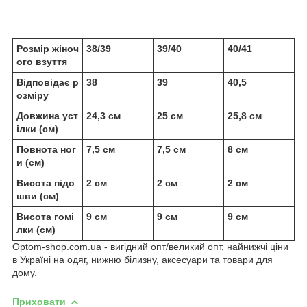
Розмір жіноч
38/39
39/40
40/41
ого взуття
Відповідає р
38
39
40,5
озміру
Довжина уст
24,3 см
25 см
25,8 см
ілки (см)
Повнота ног
7,5 см
7,5 см
8 см
и (см)
Висота підо
2 см
2 см
2 см
шви (см)
Висота гомі
9 см
9 см
9 см
лки (см)
Optom-shop.com.ua - вигідний опт/великий опт, найнижчі ціни
в Україні на одяг, нижню білизну, аксесуари та товари для
дому.
Приховати