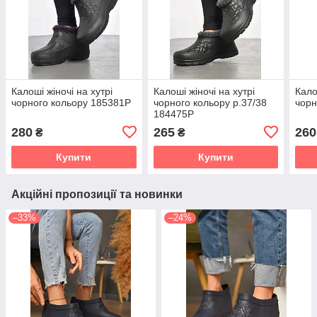
Калоші жіночі на хутрі
Калоші жіночі на хутрі
Кало
чорного кольору 185381P
чорного кольору р.37/38
чорн
184475P
280
265
260
₴
₴
Купити
Купити
Акційні пропозиції та новинки
–33%
–24%