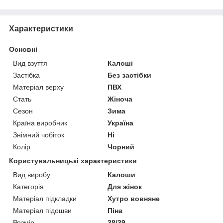
Характеристики
Основні
Вид взуття
Калоші
Застібка
Без застібки
Матеріал верху
ПВХ
Стать
Жіноча
Сезон
Зима
Країна виробник
Україна
Знімний чобіток
Ні
Колір
Чорний
Користувальницькі характеристики
Вид виробу
Калоши
Категорія
Для жінок
Матеріал підкладки
Хутро вовняне
Матеріал підошви
Піна
Розмір
38/39