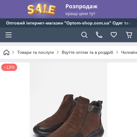
Оптовий інтернет-магазин "Optom-shop.com.ua" Одяг та взу
Товари та послуги
Взуття оптом та в роздріб
Чоловіч
–13%