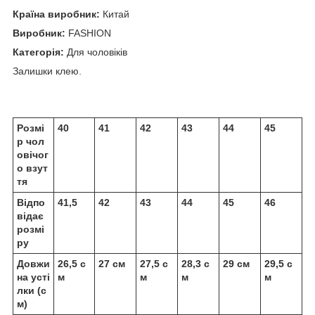
Країна виробник:
Китай
Виробник:
FASHION
Категорія:
Для чоловіків
Залишки клею.
Розмі
40
41
42
43
44
45
р чол
овічог
о взут
тя
Відпо
41,5
42
43
44
45
46
відає
розмі
ру
Довжи
26,5 с
27 см
27,5 с
28,3 с
29 см
29,5 с
на усті
м
м
м
м
лки (с
м)