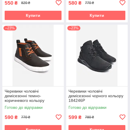
550
580
₴
₴
820 ₴
770 ₴
Купити
Купити
–23%
–23%
Черевики чоловічі
Черевики чоловічі
демісезонні темно-
демісезонні чорного кольору
коричневого кольору
184246P
184375P
Готово до відправки
Готово до відправки
590
599
₴
₴
770 ₴
780 ₴
Купити
Купити