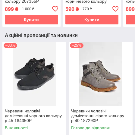
кольору 207355P
коричневого кольору
коль
184375P
899
590
899
₴
₴
1 000 ₴
770 ₴
Купити
Купити
Акційні пропозиції та новинки
–33%
–25%
Черевики чоловічі
Черевики чоловічі
демісезонні чорного кольору
демісезонні сірого кольору
р.45 184350P
р.40 187290P
В наявності
Готово до відправки