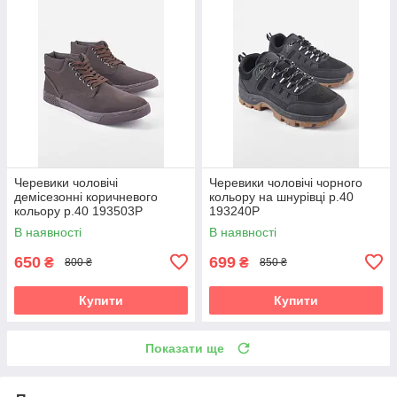
Черевики чоловічі
Черевики чоловічі чорного
демісезонні коричневого
кольору на шнурівці р.40
кольору р.40 193503P
193240P
В наявності
В наявності
650
699
₴
₴
800 ₴
850 ₴
Купити
Купити
Показати ще