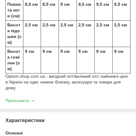
Повно
8,5 см
8,5 см
9 см
9,5 см
9,5 см
9,5 см
та ног
и (см)
Висот
2,5 см
2,5 см
2,5 см
2,5 см
2,5 см
2,5 см
а підо
шви (с
м)
Висот
9 см
9 см
9 см
9 см
9 см
9 см
а гомі
лки (с
м)
Optom-shop.com.ua - вигідний опт/великий опт, найнижчі ціни
в Україні на одяг, нижню білизну, аксесуари та товари для
дому.
Приховати
Характеристики
Основні