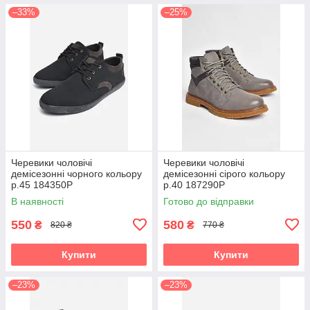
–33%
–25%
Черевики чоловічі
Черевики чоловічі
демісезонні чорного кольору
демісезонні сірого кольору
р.45 184350P
р.40 187290P
В наявності
Готово до відправки
550
580
₴
₴
820 ₴
770 ₴
Купити
Купити
–23%
–23%