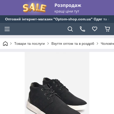
Оптовий інтернет-магазин "Optom-shop.com.ua" Одяг та взу
Товари та послуги
Взуття оптом та в роздріб
Чоловіч