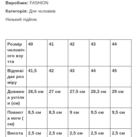
Виробник:
FASHION
Категорія:
Для чоловіків
Низький підйом.
Розмір
40
41
42
43
44
чоловіч
ого взу
ття
Відпові
41,5
42
43
44
45
дає роз
міру
Довжин
26,5 см
27 см
27,5 см
28,3 см
29 см
а устілк
и (см)
Повнот
8,5 см
8,5 см
9 см
9,5 см
9,5 см
а ноги (
см)
Висота
2,5 см
2,5 см
2,5 см
2,5 см
2,5 см