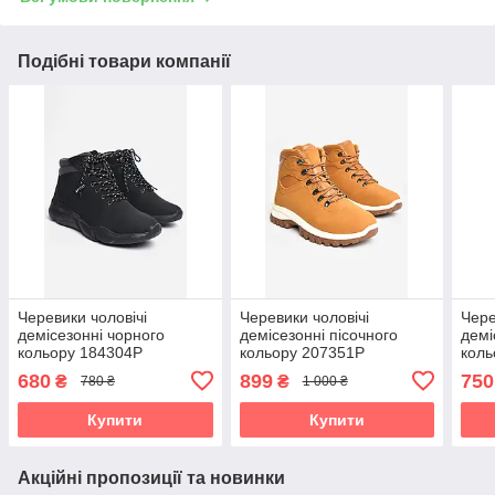
Подібні товари компанії
Черевики чоловічі
Черевики чоловічі
Чере
демісезонні чорного
демісезонні пісочного
демі
кольору 184304P
кольору 207351P
коль
680
899
750
₴
₴
780 ₴
1 000 ₴
Купити
Купити
Акційні пропозиції та новинки