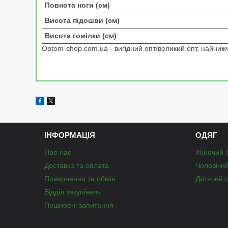
Повнота ноги (см)
Висота підошви (см)
Висота гомілки (см)
Optom-shop.com.ua - вигідний опт/великий опт, найнижчі
ІНФОРМАЦІЯ
ОДЯГ
Про нас
Жіночий 
Доставка та оплата
Чоловічи
Повернення та обмін
Дитячий 
Відділ закупівель
Поширені запитання