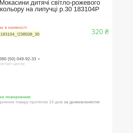
Мокасини дитячі світло-рожевого
кольору на липучці р.30 183104P
є в наявності
320 ₴
:
183104_!238508_30
380 (50) 049-92-33
онтакт-центр
рнення товару протягом 14 днів
за домовленістю