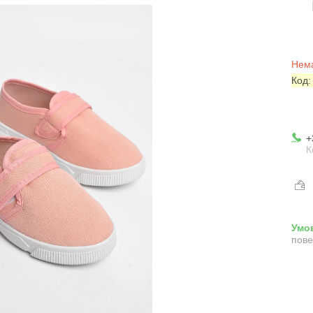
Нема
Код
+
К
пове