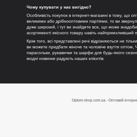
Чому купувати у нас вигідно?
Особливість покупок в інтернет-магазині в тому, що оп
великими або дрібнооптовими партіями, то ви зверну
дуже широкий, і тут ви знайдете все, що може знадобит
асортименті якісного товару навіть найпримхливіший п
Крім того, всі представлені речі відрізняються не тіль
ви можете придбати жіноче та чоловіче взуття оптом, Чу
парасольки, рукавички та шарфи для будь-якого сезо
модні новинки радують наших клієнтів.