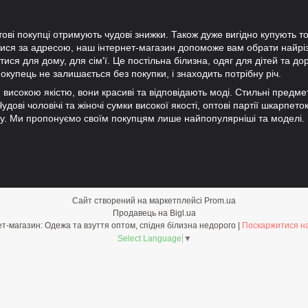
тові покупці отримують чудові знижки. Також дуже вигідно купують то
лися за адресою, наш інтернет-магазин допоможе вам обрати найр
ися для дому, для сім'ї. Це постільна білизна, одяг для дітей та до
окупець не залишається без покупки, і знаходить потрібну річ.
ки високою якістю, вони красиві та відповідають моді. Стильні предм
дові чоловічі та жіночі сумки високої якості, оптові партії шкарпето
ну. Ми пропонуємо своїм покупцям лише найпопулярніші та моделі.
Сайт створений на маркетплейсі
Prom.ua
Продавець на Bigl.ua
Optom-shop.com.ua - Оптовий інтернет-магазин: Одежа та взуття оптом, спідня білизна недорого |
Поскаржитися на
Select Language
▼