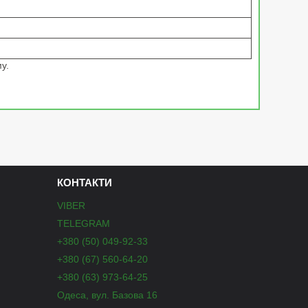
у.
КОНТАКТИ
VIBER
TELEGRAM
+380 (50) 049-92-33
+380 (67) 560-64-20
+380 (63) 973-64-25
Одеса, вул. Базова 16