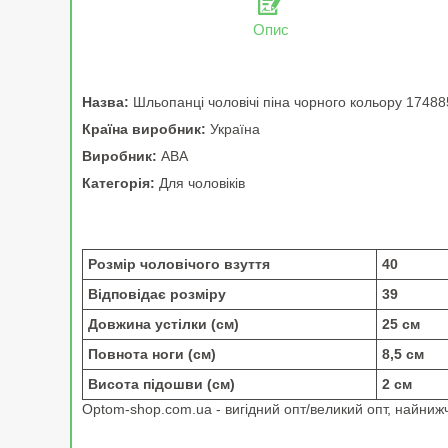
Опис
Назва:
Шльопанці чоловічі піна чорного кольору 1748
Країна виробник:
Україна
Виробник:
АВА
Категорія:
Для чоловіків
Розмір чоловічого взуття
40
Відповідає розміру
39
Довжина устілки (см)
25 см
Повнота ноги (см)
8,5 см
Висота підошви (см)
2 см
Optom-shop.com.ua - вигідний опт/великий опт, найнижчі