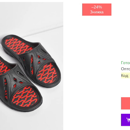
–24%
Гото
Опто
Код