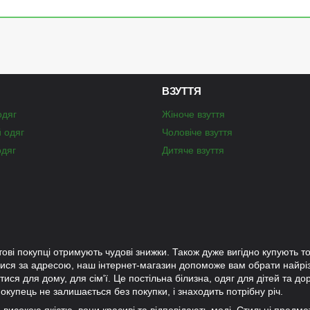
ВЗУТТЯ
одяг
Жіноче взуття
й одяг
Чоловіче взуття
одяг
Дитяче взуття
тові покупці отримують чудові знижки. Також дуже вигідно купують то
лися за адресою, наш інтернет-магазин допоможе вам обрати найр
ися для дому, для сім'ї. Це постільна білизна, одяг для дітей та до
окупець не залишається без покупки, і знаходить потрібну річ.