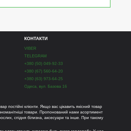
КОНТАКТИ
VIBER
TELEGRAM
+380 (50) 049-92-33
+380 (67) 560-64-20
+380 (63) 973-64-25
Одеса, вул. Базова 16
вар постійні клієнти. Якщо вас цікавить якісний товар
ізноманітніші товари. Пропонований нами асортимент
рослих, спідня білизна, аксесуари та інше. При такому