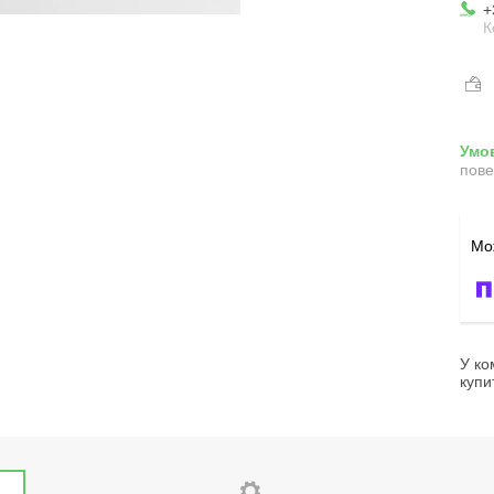
+
К
пове
У ко
купи