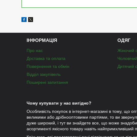
ІНФОРМАЦІЯ
ОДЯГ
Про нас
Жіночий 
Доставка та оплата
Чоловічи
Повернення та обмін
Дитячий 
Відділ закупівель
Поширені запитання
Чому купувати у нас вигідно?
Особливість покупок в інтернет-магазині в тому, що оп
великими або дрібнооптовими партіями, то ви зверну
дуже широкий, і тут ви знайдете все, що може знадобит
асортименті якісного товару навіть найпримхливіший п