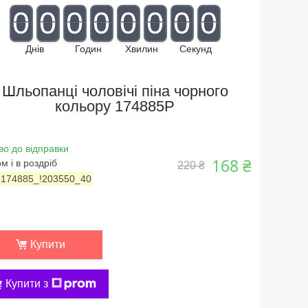
0
0
0
0
0
0
0
0
Днів
Годин
Хвилин
Секунд
Шльопанці чоловічі піна чорного
кольору 174885P
во до відправки
168 ₴
м і в роздріб
220 ₴
:
174885_!203550_40
Купити
Купити з