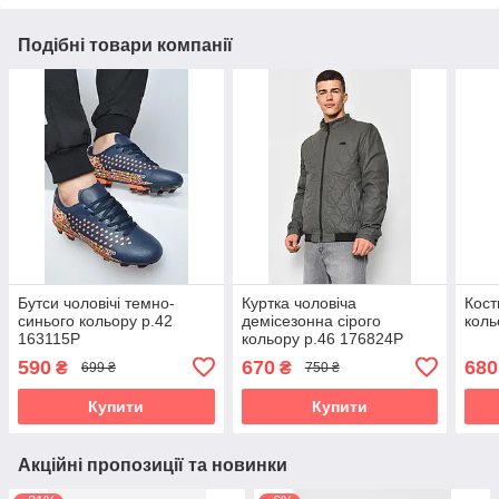
Подібні товари компанії
Бутси чоловічі темно-
Куртка чоловiча
Кост
синього кольору р.42
демicезонна сірого
коль
163115P
кольору р.46 176824P
590
670
680
₴
₴
699 ₴
750 ₴
Купити
Купити
Акційні пропозиції та новинки