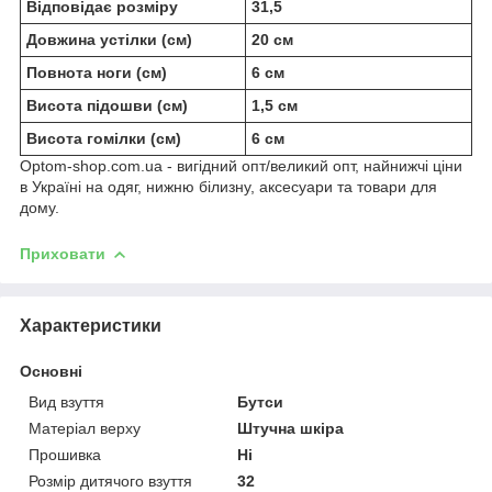
Відповідає розміру
31,5
Довжина устілки (см)
20 см
Повнота ноги (см)
6 см
Висота підошви (см)
1,5 см
Висота гомілки (см)
6 см
Optom-shop.com.ua - вигідний опт/великий опт, найнижчі ціни
в Україні на одяг, нижню білизну, аксесуари та товари для
дому.
Приховати
Характеристики
Основні
Вид взуття
Бутси
Матеріал верху
Штучна шкіра
Прошивка
Ні
Розмір дитячого взуття
32