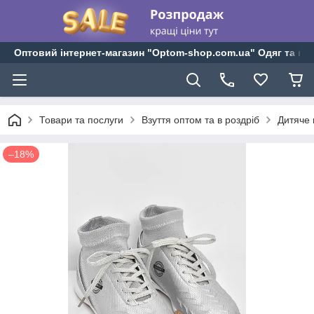
Оптовий інтернет-магазин "Optom-shop.com.ua" Одяг та взу
Товари та послуги
Взуття оптом та в роздріб
Дитяче 
–18%