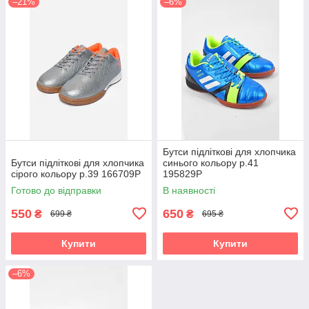
–21%
–6%
Бутси підліткові для хлопчика
Бутси підліткові для хлопчика
синього кольору р.41
сірого кольору р.39 166709P
195829P
Готово до відправки
В наявності
550
650
₴
₴
699 ₴
695 ₴
Купити
Купити
–6%