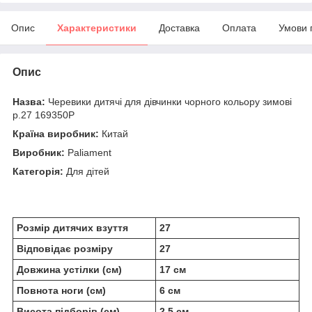
Опис
Характеристики
Доставка
Оплата
Умови 
Опис
Назва:
Черевики дитячі для дівчинки чорного кольору зимові
р.27 169350P
Країна виробник:
Китай
Виробник:
Paliament
Категорія:
Для дітей
Розмір дитячих взуття
27
Відповідає розміру
27
Довжина устілки (см)
17 см
Повнота ноги (см)
6 см
Висота підборів (см)
2,5 см