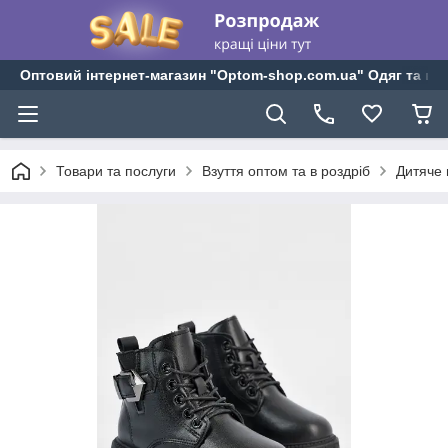
Оптовий інтернет-магазин "Optom-shop.com.ua" Одяг та взу
Товари та послуги
Взуття оптом та в роздріб
Дитяче 