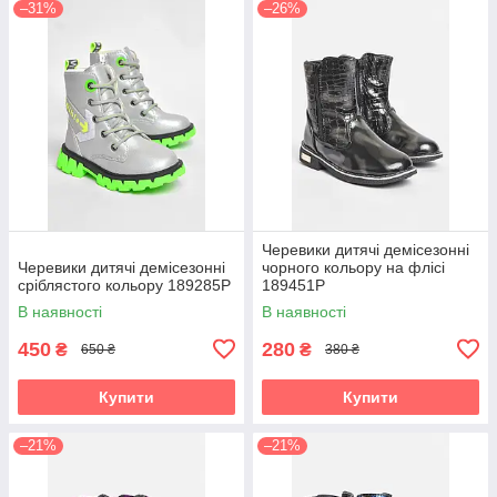
–31%
–26%
Черевики дитячі демісезонні
Черевики дитячі демісезонні
чорного кольору на флісі
сріблястого кольору 189285P
189451P
В наявності
В наявності
450
280
₴
₴
650 ₴
380 ₴
Купити
Купити
–21%
–21%