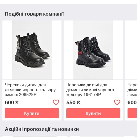
Подібні товари компанії
Черевики дитячі для
Черевики дитячі для
Чере
дівчинки чорного кольору
дівчинки зимові чорного
дівч
зимові 206529P
кольору 196174P
зимо
600
550
600
₴
₴
Купити
Купити
Акційні пропозиції та новинки