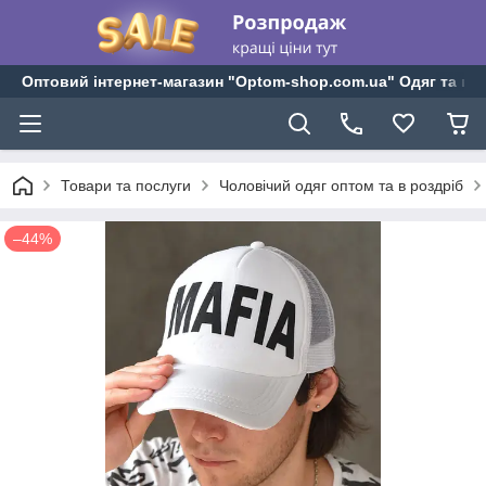
Оптовий інтернет-магазин "Optom-shop.com.ua" Одяг та взу
Товари та послуги
Чоловічий одяг оптом та в роздріб
–44%