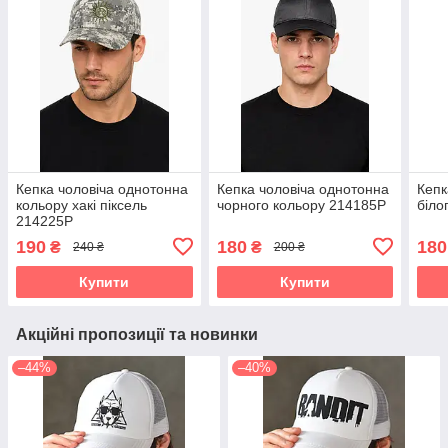
Кепка чоловіча однотонна
Кепка чоловіча однотонна
Кепк
кольору хакі піксель
чорного кольору 214185P
біло
214225P
190
180
180
₴
₴
240 ₴
200 ₴
Купити
Купити
Акційні пропозиції та новинки
–44%
–40%